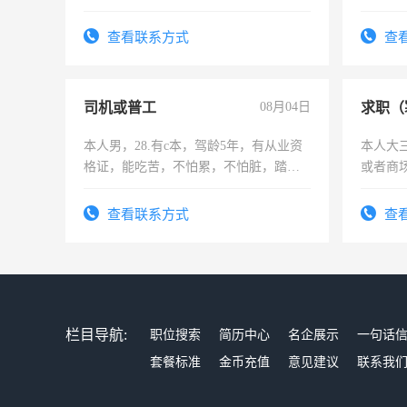
六，渣土车
师，求
查看联系方式
查
司机或普工
08月04日
求职（
本人男，28.有c本，驾龄5年，有从业资
本人大
格证，能吃苦，不怕累，不怕脏，踏
或者商
实，需求稳定工作一份，保险不干
查看联系方式
查
栏目导航:
职位搜索
简历中心
名企展示
一句话
套餐标准
金币充值
意见建议
联系我