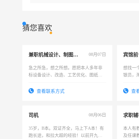
猜您喜欢
兼职机械设计、制图、设备改造
08月07日
急之所急，想之所想。愿把本人多年非
想找一
标设备设计、改造、工艺优化、图纸制
银员，
作和分解的经验与您分享。 真诚合作，
工，麻
结识有识之士，共享未来。
号同微
查看联系方式
查
司机
08月06日
求职辅
35岁，B本。双证齐全，马上下A本！有
本人有
跑长途，和拉大超的经验！以前开九米
及任课