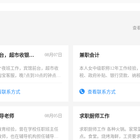
查
宾馆前台，超市收银员，淘宝客服
08月07日
兼职会计
个夜班工作，宾馆前台，超市收
本人女中级职称12年工作经验
淘宝客服，晚7点到10点的钟点
税、政府补贴、银行贷款、纳
烦看到的老板加我微信聊，手机
为各类公司策划，设建新账，
信
务，财务咨询等业务。欲求兼
看联系方式
查看联系方式
作
导老师
08月05日
求职厨师工作
教育经验，曾在学校任职班主任
求职厨师工作 各种火锅。家常
教师，也在辅导机构担任辅导教
点。食堂。烧烤海鲜，工资要求6