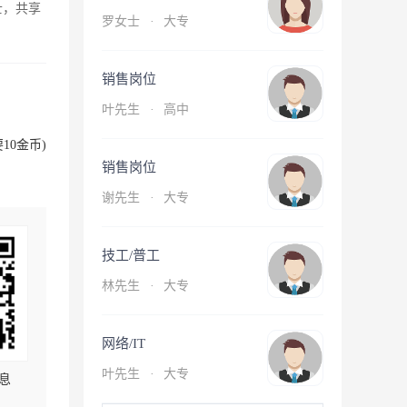
士，共享
罗女士
·
大专
销售岗位
叶先生
·
高中
10金币)
销售岗位
谢先生
·
大专
技工/普工
林先生
·
大专
网络/IT
叶先生
·
大专
息