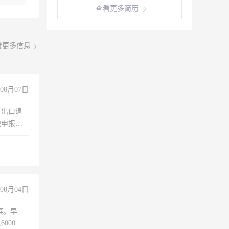
查看更多简历
看更多信息
08月07日
，出口退
税申报、
理乱账业
职会计工
08月04日
菜。早
000以