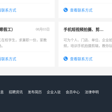
周一至周五辅导老师的工作
上
看联系方式
查看联系方式
寒假工）
08月03日
手机短视频拍摄、剪辑、抖音快手
三在校学生，求兼职一份，家教
可为个人、门店、单位、企业
场。
频，培训手机拍摄剪辑，教你
可为个人、门店、单位、企业
频，培训手机拍摄剪辑，教你
看联系方式
查看联系方式
音！你也可以成为拍摄达人！
成为拍摄达人！
信息
招聘资讯
发布简历
企业入驻
会员中心
法律申明
们